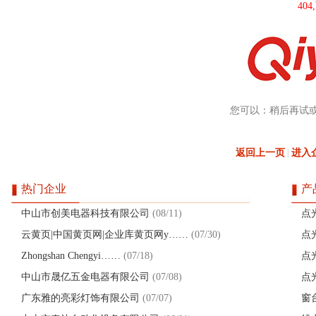
40
您可以：稍后再试
返回上一页
进入
|
热门企业
产
中山市创美电器科技有限公司
(08/11)
点
云黄页|中国黄页网|企业库黄页网y……
(07/30)
点
Zhongshan Chengyi……
(07/18)
点
中山市晟亿五金电器有限公司
(07/08)
点
广东雅的亮彩灯饰有限公司
(07/07)
窗